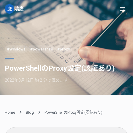
鴻鷹
鷹
#Windows
#powershell
#proxy
PowerShellのProxy設定(認証あり)
2022年3月12日
·
約
2
分で読めます
Home
Blog
PowerShellのProxy設定(認証あり)