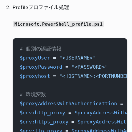
Profileプロファイル処理
Microsoft.PowerShell_profile.ps1
# 個別の認証情報
$proxyUser
 = 
"<USERNAME>"
$proxyPassword
 = 
"<PASSWORD>"
$proxyhost
 = 
"<HOSTNAME>:<PORTNUMBER
# 環境変数
$proxyAddressWithAuthenticattion
 = 
"
$env:http_proxy
 = 
$proxyAddressWithA
$env:https_proxy
 = 
$proxyAddressWith
$env:ftp_proxy
 = 
$proxyAddressWithAu