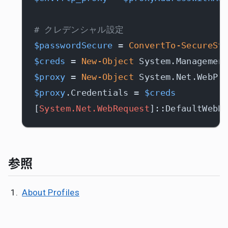
# クレデンシャル設定
$passwordSecure
 = 
ConvertTo-SecureSt
$creds
 = 
New-Object
 System.Managemen
$proxy
 = 
New-Object
 System.Net.WebPr
$proxy
.Credentials = 
$creds
[
System.Net.WebRequest
]::DefaultWebP
参照
About Profiles