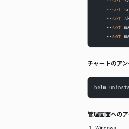
    --
set
 k
    --
set
 s
    --
set
 s
    --
set
 m
    --
set
 m
チャートのアン
管理画面へのア
Windows