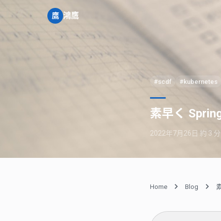
鴻鷹
鷹
#scdf
#kubernetes
素早く Spring
2022年7月26日
·
約
3
分
Home
Blog