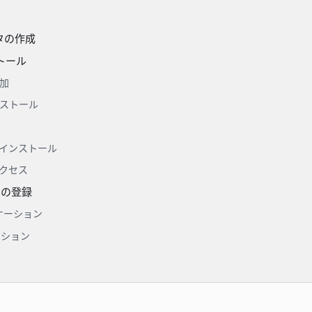
スタの作成
トール
加
ストール
インストール
クセス
ンの登録
リケーション
ーション