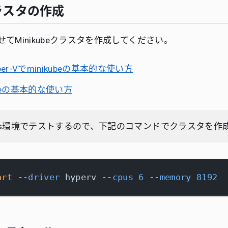
eクラスタの作成
てMinikubeクラスタを作成してください。
yper-Vでminikubeの基本的な使い方
ubeの基本的な使い方
ows環境でテストするので、下記のコマンドでクラスタを作
art
--driver
 hyperv 
--cpus
6
--memory
8192