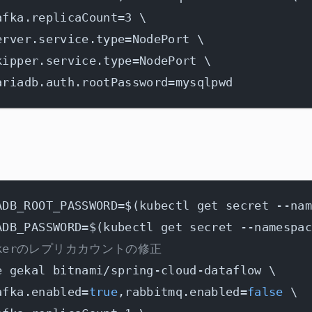
afka.replicaCount=3 \

erver.service.type=NodePort \

kipper.service.type=NodePort \

ADB_ROOT_PASSWORD=$(kubectl get secret --na
ADB_PASSWORD=$(kubectl get secret --namespa
Brokerのレプリカカウントの修正
e gekal bitnami/spring-cloud-dataflow \

afka.enabled=
true
,rabbitmq.enabled=
false
 \
