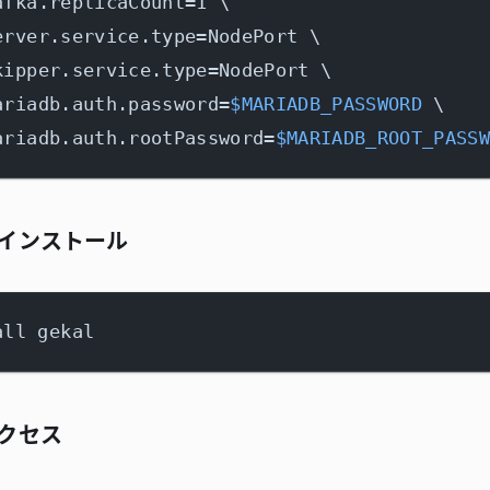
afka.replicaCount=1 \

erver.service.type=NodePort \

kipper.service.type=NodePort \

ariadb.auth.password=
$MARIADB_PASSWORD
 \

ariadb.auth.rootPassword=
$MARIADB_ROOT_PASS
インストール
クセス