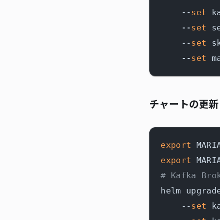
    --
set
 k
    --
set
 s
    --
set
 s
    --
set
チャートの更新
export
 MARI
export
 MARI
# Kafka 
helm upgrad
    --
set
 k