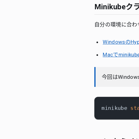
Minikub
自分の環境に合わせ
WindowsのH
Macでminik
今回はWind
minikube 
st