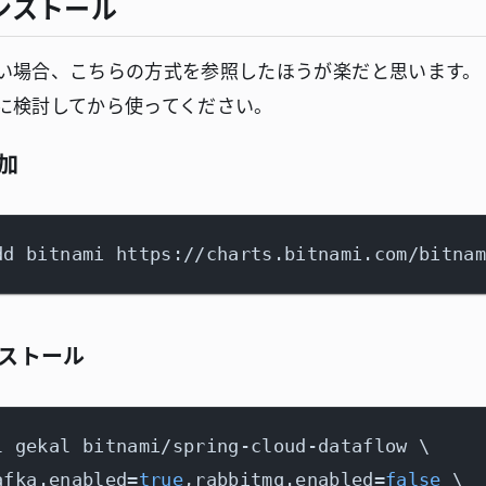
インストール
い場合、こちらの方式を参照したほうが楽だと思います。
に検討してから使ってください。
加
ストール
l gekal bitnami/spring-cloud-dataflow \

afka.enabled=
true
,rabbitmq.enabled=
false
 \
