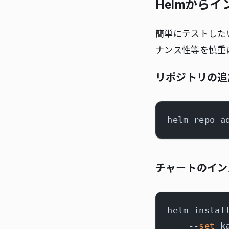
Helmから
簡単にテストした
ナンス性等を慎重
リポジトリの追
チャートのイン
helm instal
    --
set
 k