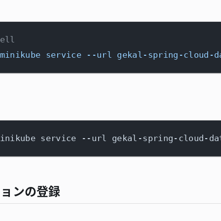
ell
minikube service --url gekal-spring-cloud-d
inikube service --url gekal-spring-cloud-da
ションの登録