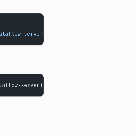
ataflow-server)/dashboard"
taflow-server)
/dashboard"