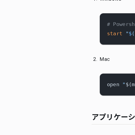
# Powersh
start
"
$
(
Mac
open 
"
$(m
アプリケー