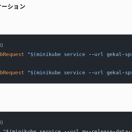
リケーション
Q
bRequest
"
$
(minikube service --url gekal-sp
bRequest
"
$
(minikube service --url gekal-sp
Q
 
"
$(minikube service --url my-release-data-