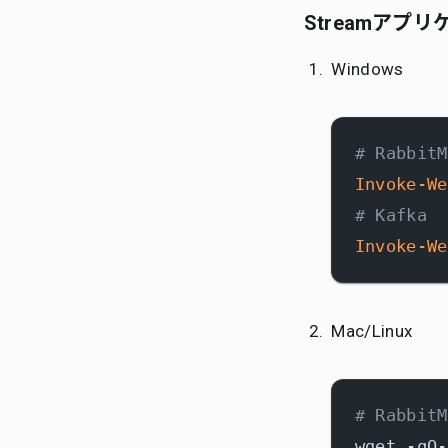
Streamアプ
Windows
# RabbitM
Invoke-We
# Kafka
Invoke-We
Mac/Linux
# RabbitM
wget -qO-